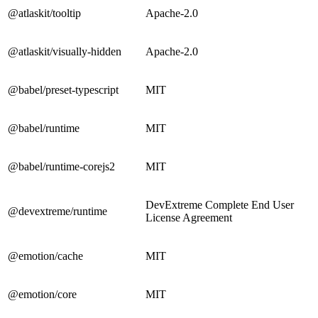
@atlaskit/tooltip
Apache-2.0
@atlaskit/visually-hidden
Apache-2.0
@babel/preset-typescript
MIT
@babel/runtime
MIT
@babel/runtime-corejs2
MIT
DevExtreme Complete End User
@devextreme/runtime
License Agreement
@emotion/cache
MIT
@emotion/core
MIT