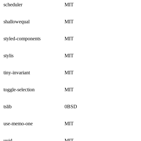
scheduler
MIT
shallowequal
MIT
styled-components
MIT
stylis
MIT
tiny-invariant
MIT
toggle-selection
MIT
tslib
0BSD
use-memo-one
MIT
uuid
MIT