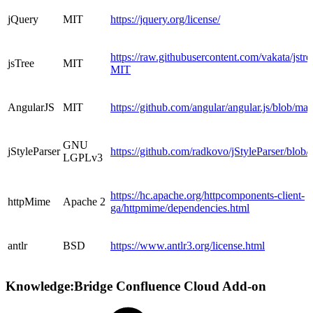
jQuery
MIT
https://jquery.org/license/
https://raw.githubusercontent.com/vakata/jst
jsTree
MIT
MIT
AngularJS
MIT
https://github.com/angular/angular.js/blob/
GNU
jStyleParser
https://github.com/radkovo/jStyleParser/blo
LGPLv3
https://hc.apache.org/httpcomponents-client-
httpMime
Apache 2
ga/httpmime/dependencies.html
antlr
BSD
https://www.antlr3.org/license.html
Knowledge:Bridge Confluence Cloud Add-on